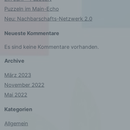
kann.
Puzzeln im Main-Echo
Neu: Nachbarschafts-Netzwerk 2.0
b) betroffene Person
Neueste Kommentare
Betroffene Person ist jede
Es sind keine Kommentare vorhanden.
identifizierte oder identifizierbare
natürliche Person, deren
personenbezogene Daten von dem
Archive
für die Verarbeitung
Verantwortlichen verarbeitet
März 2023
werden.
November 2022
Mai 2022
c) Verarbeitung
Kategorien
Verarbeitung ist jeder mit oder ohne
Allgemein
Hilfe automatisierter Verfahren