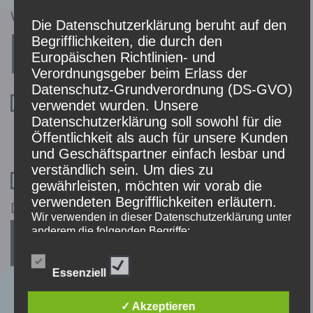
Website
Die Datenschutzerklärung beruht auf den
Begrifflichkeiten, die durch den
Europäischen Richtlinien- und
Verordnungsgeber beim Erlass der
Datenschutz-Grundverordnung (DS-GVO)
Name, E-Mail-Adresse und Website in diesem
verwendet wurden. Unsere
Datenschutzerklärung soll sowohl für die
Browser für meinen nächsten Kommentar
Öffentlichkeit als auch für unsere Kunden
speichern.
und Geschäftspartner einfach lesbar und
verständlich sein. Um dies zu
*
Bitte besätigen Sie, dass Sie die
gewährleisten, möchten wir vorab die
verwendeten Begrifflichkeiten erläutern.
Datenschutzbedingungen akzeptieren.
Wir verwenden in dieser Datenschutzerklärung unter
anderem die folgenden Begriffe:
Essenziell
a) personenbezogene Daten
✓ Akzeptieren