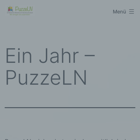
Zum
puzzeLN
Menü
Inhalt
springen
Ein Jahr –
PuzzeLN