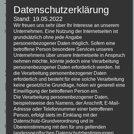
Datenschutzerklärung
Veröffentlicht am
12. März 2023
Stand: 19.05.2022
Von
Sebastian Zehntner
Wir freuen uns sehr über Ihr Interesse an unserem
Kategorisiert als
Allgemein
Unternehmen. Eine Nutzung der Internetseiten ist
grundsätzlich ohne jede Angabe
personenbezogener Daten möglich. Sofern eine
betroffene Person besondere Services unseres
Unternehmens über unsere Internetseite in Anspruch
nehmen möchte, könnte jedoch eine Verarbeitung
personenbezogener Daten erforderlich werden. Ist
Schreibe einen
die Verarbeitung personenbezogener Daten
erforderlich und besteht für eine solche Verarbeitung
Kommentar
keine gesetzliche Grundlage, holen wir generell eine
Einwilligung der betroffenen Person ein.
Die Verarbeitung personenbezogener Daten,
beispielsweise des Namens, der Anschrift, E-Mail-
Deine E-Mail-Adresse wird nicht veröffentlicht.
Adresse oder Telefonnummer einer betroffenen
Erforderliche Felder sind mit
*
markiert
Person, erfolgt stets im Einklang mit der
Datenschutz-Grundverordnung und in
Kommentar
*
Übereinstimmung mit den für uns geltenden
landesspezifischen Datenschutzbestimmungen.