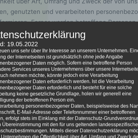
chkeit über Art, Umfang und Zweck der von uns
en, genutzten und verarbeiteten personenbez
formieren. Ferner werden betroffene Personen 
atenschutzerklärung über die ihnen zustehend
tenschutzerklärung
ufgeklärt.
d: 19.05.2022
reuen uns sehr über Ihr Interesse an unserem Unternehmen. Ein
n als für die Verarbeitung Verantwortlicher zah
ng der Internetseiten ist grundsätzlich ohne jede Angabe
nenbezogener Daten möglich. Sofern eine betroffene Person
che und organisatorische Maßnahmen umgesetz
dere Services unseres Unternehmens über unsere Internetseite
glichst lückenlosen Schutz der über diese
uch nehmen möchte, könnte jedoch eine Verarbeitung
nenbezogener Daten erforderlich werden. Ist die Verarbeitung
tseite verarbeiteten personenbezogenen Daten
nenbezogener Daten erforderlich und besteht für eine solche
beitung keine gesetzliche Grundlage, holen wir generell eine
stellen. Dennoch können Internetbasierte
lligung der betroffenen Person ein.
rtragungen grundsätzlich Sicherheitslücken
erarbeitung personenbezogener Daten, beispielsweise des Na
nschrift, E-Mail-Adresse oder Telefonnummer einer betroffenen
n, sodass ein absoluter Schutz nicht gewährlei
n, erfolgt stets im Einklang mit der Datenschutz-Grundverordnu
n Übereinstimmung mit den für uns geltenden landesspezifisch
ann. Aus diesem Grund steht es jeder betroff
schutzbestimmungen. Mittels dieser Datenschutzerklärung mö
rei, personenbezogene Daten auch auf alternat
 Unternehmen die Öffentlichkeit über Art, Umfang und Zweck de