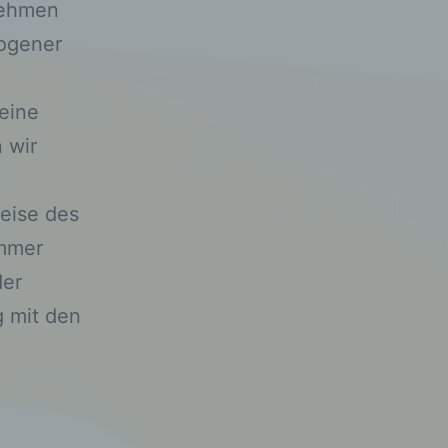
nehmen
ogener
eine
 wir
eise des
ummer
der
 mit den