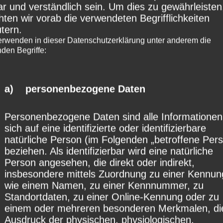
ar und verständlich sein. Um dies zu gewährleisten
ten wir vorab die verwendeten Begrifflichkeiten
 personenbezogene Daten</h4>
utern.
erwenden in dieser Datenschutzerklärung unter anderem die
bezogene Daten sind alle Informationen, die s
nden Begriffe:
ntifizierte oder identifizierbare natürliche Perso
n „betroffene Person") beziehen. Als identifizi
a) personenbezogene Daten
e natürliche Person angesehen, die direkt oder i
ndere mittels Zuordnung zu einer Kennung wie
Personenbezogene Daten sind alle Informationen,
sich auf eine identifizierte oder identifizierbare
zu einer Kennnummer, zu Standortdaten, zu ei
natürliche Person (im Folgenden „betroffene Pers
Kennung oder zu einem oder mehreren besond
beziehen. Als identifizierbar wird eine natürliche
Person angesehen, die direkt oder indirekt,
n, die Ausdruck der physischen, physiologisc
insbesondere mittels Zuordnung zu einer Kennun
hen, psychischen, wirtschaftlichen, kulturellen
wie einem Namen, zu einer Kennnummer, zu
Standortdaten, zu einer Online-Kennung oder zu
Identität dieser natürlichen Person sind, identif
einem oder mehreren besonderen Merkmalen, di
ann.</li>
Ausdruck der physischen, physiologischen,