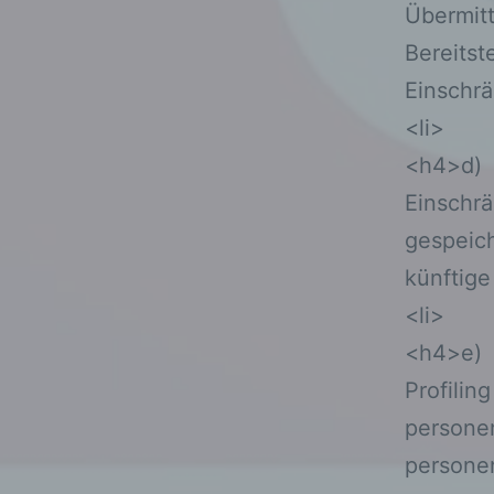
Übermitt
Bereitst
Einschrä
<li>
<h4>d) 
Einschrä
gespeich
künftige
<li>
<h4>e) 
Profilin
personen
persone