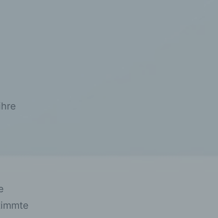
das
r
h
ihre
ng
m
e
timmte