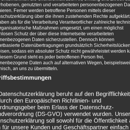
rhobenen, genutzten und verarbeiteten personenbezogenen Da
eispielsweise telefonisch, an uns zu übermitte
mieren. Ferner werden betroffene Personen mittels dieser
schutzerklärung über die ihnen zustehenden Rechte aufgeklärt
riffsbestimmungen</h4>
aben als für die Verarbeitung Verantwortlicher zahlreiche techn
rganisatorische Maßnahmen umgesetzt, um einen möglichst
nschutzerklärung beruht auf den Begrifflichkeit
nlosen Schutz der über diese Internetseite verarbeiteten
en Europäischen Richtlinien- und Verordnungsg
nenbezogenen Daten sicherzustellen. Dennoch können
netbasierte Datenübertragungen grundsätzlich Sicherheitslücke
lass der Datenschutz-Grundverordnung (DS-GV
isen, sodass ein absoluter Schutz nicht gewährleistet werden k
iesem Grund steht es jeder betroffenen Person frei,
et wurden. Unsere Datenschutzerklärung soll 
nenbezogene Daten auch auf alternativen Wegen, beispielswe
Öffentlichkeit als auch für unsere Kunden und
onisch, an uns zu übermitteln.
riffsbestimmungen
spartner einfach lesbar und verständlich sein.
rleisten, möchten wir vorab die verwendeten
Datenschutzerklärung beruht auf den Begrifflichkei
chkeiten erläutern.
durch den Europäischen Richtlinien- und
rdnungsgeber beim Erlass der Datenschutz-
wenden in dieser Datenschutzerklärung unter a
dverordnung (DS-GVO) verwendet wurden. Unse
enden Begriffe:
nschutzerklärung soll sowohl für die Öffentlichkeit 
 für unsere Kunden und Geschäftspartner einfach