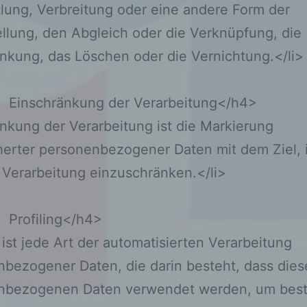
lung, Verbreitung oder eine andere Form der
personenbezogenen Daten wie das Erheben, das
Erfassen, die Organisation, das Ordnen, die
ellung, den Abgleich oder die Verknüpfung, die
Speicherung, die Anpassung oder Veränderung, 
nkung, das Löschen oder die Vernichtung.</li>
Auslesen, das Abfragen, die Verwendung, die
Offenlegung durch Übermittlung, Verbreitung ode
eine andere Form der Bereitstellung, den Abgleic
Einschränkung der Verarbeitung</h4>
oder die Verknüpfung, die Einschränkung, das
nkung der Verarbeitung ist die Markierung
Löschen oder die Vernichtung.
erter personenbezogener Daten mit dem Ziel, 
 Verarbeitung einzuschränken.</li>
d) Einschränkung der Verarbeitung
Einschränkung der Verarbeitung ist die Markieru
Profiling</h4>
gespeicherter personenbezogener Daten mit de
g ist jede Art der automatisierten Verarbeitung
Ziel, ihre künftige Verarbeitung einzuschränken.
bezogener Daten, die darin besteht, dass dies
nbezogenen Daten verwendet werden, um bes
e) Profiling