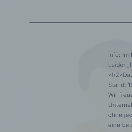
Info: Im
Leider 
<h2>Dat
Stand: 1
Wir freu
Unterneh
ohne je
eine bet